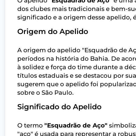
O apelido
"Esquadrão de Aço"
é uma a
dos clubes mais tradicionais e bem-suc
significado e a origem desse apelido, 
Origem do Apelido
A origem do apelido "Esquadrão de Aço
períodos na história do Bahia. De aco
à solidez e força do time durante a d
títulos estaduais e se destacou por s
sugerem que o apelido foi popularizad
sobre o São Paulo.
Significado do Apelido
O termo
"Esquadrão de Aço"
simboliza
"aço" é usada para representar a rob