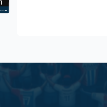
1
postas