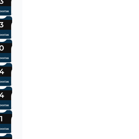
3
postas
3
postas
0
postas
4
postas
4
postas
1
postas