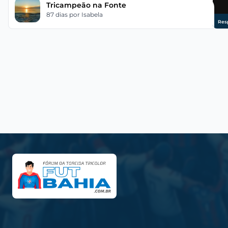
Tricampeão na Fonte
87 dias
por Isabela
Res