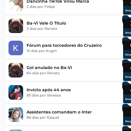
Dancinha TikTok Virou Marca
2 dias
por Felipe
Res
Ba-Vi Vale O Título
3 dias
por Renata
Res
Fórum para torcedores do Cruzeiro
10 dias
por Kugm
Res
Gol anulado no Ba-Vi
84 dias
por Renata
Res
Invicto após 44 anos
85 dias
por Vanessa
Res
Assistentes comandam o Inter
86 dias
por Raquel
Res