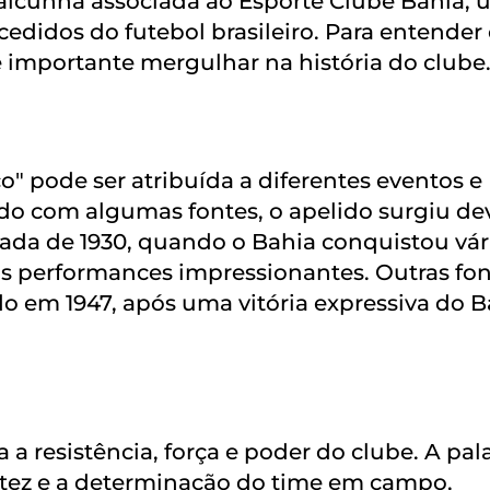
lcunha associada ao Esporte Clube Bahia,
edidos do futebol brasileiro. Para entender
é importante mergulhar na história do clube
" pode ser atribuída a diferentes eventos e
rdo com algumas fontes, o apelido surgiu de
écada de 1930, quando o Bahia conquistou vár
uas performances impressionantes. Outras fo
o em 1947, após uma vitória expressiva do B
 a resistência, força e poder do clube. A pal
ustez e a determinação do time em campo,