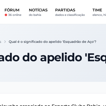
FÓRUM
NOTÍCIAS
PARTIDAS
TIME
36 online
do bahia
dados e classificação
elenco, h
s
Qual é o significado do apelido 'Esquadrão de Aço'?
cado do apelido 'E