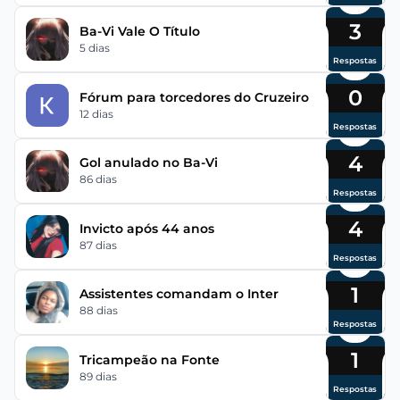
3
Ba-Vi Vale O Título
5 dias
Respostas
0
Fórum para torcedores do Cruzeiro
12 dias
Respostas
4
Gol anulado no Ba-Vi
86 dias
Respostas
4
Invicto após 44 anos
87 dias
Respostas
1
Assistentes comandam o Inter
88 dias
Respostas
1
Tricampeão na Fonte
89 dias
Respostas