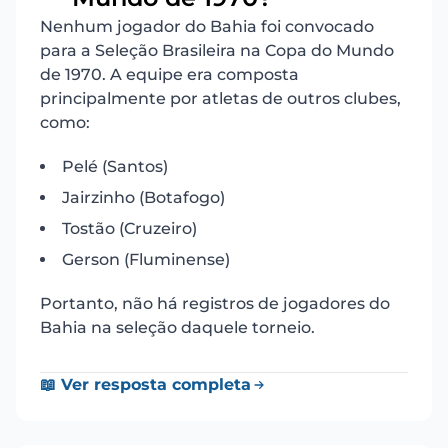
Nenhum jogador do Bahia foi convocado
para a Seleção Brasileira na Copa do Mundo
de 1970. A equipe era composta
principalmente por atletas de outros clubes,
como:
Pelé (Santos)
Jairzinho (Botafogo)
Tostão (Cruzeiro)
Gerson (Fluminense)
Portanto, não há registros de jogadores do
Bahia na seleção daquele torneio.
📖 Ver resposta completa