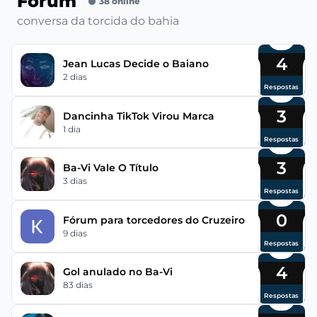
Fórum
38 online
conversa da torcida do bahia
4
Jean Lucas Decide o Baiano
2 dias
Respostas
3
Dancinha TikTok Virou Marca
1 dia
Respostas
3
Ba-Vi Vale O Título
3 dias
Respostas
0
Fórum para torcedores do Cruzeiro
9 dias
Respostas
4
Gol anulado no Ba-Vi
83 dias
Respostas