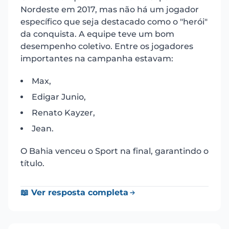
Nordeste em 2017, mas não há um jogador
específico que seja destacado como o "herói"
da conquista. A equipe teve um bom
desempenho coletivo. Entre os jogadores
importantes na campanha estavam:
Max,
Edigar Junio,
Renato Kayzer,
Jean.
O Bahia venceu o Sport na final, garantindo o
título.
📖 Ver resposta completa