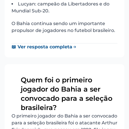
Lucyan: campeão da Libertadores e do
Mundial Sub-20.
O Bahia continua sendo um importante
propulsor de jogadores no futebol brasileiro.
📖 Ver resposta completa
Quem foi o primeiro
jogador do Bahia a ser
16
convocado para a seleção
brasileira?
O primeiro jogador do Bahia a ser convocado
para a seleção brasileira foi o atacante Arthur