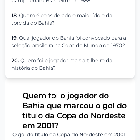
Campeonato Brasileiro em 1988?
18.
Quem é considerado o maior ídolo da
torcida do Bahia?
19.
Qual jogador do Bahia foi convocado para a
seleção brasileira na Copa do Mundo de 1970?
20.
Quem foi o jogador mais artilheiro da
história do Bahia?
Quem foi o jogador do
Bahia que marcou o gol do
1
título da Copa do Nordeste
em 2001?
O gol do título da Copa do Nordeste em 2001