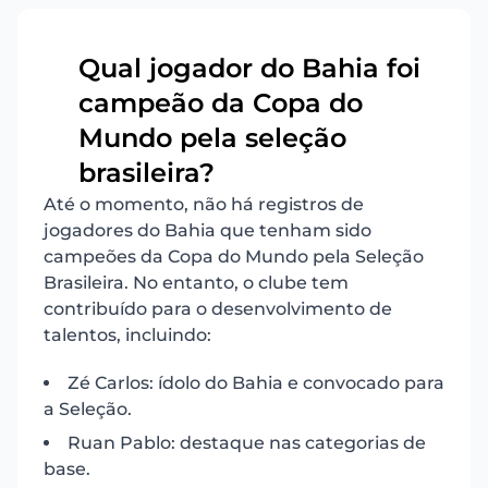
Qual jogador do Bahia foi
campeão da Copa do
15
Mundo pela seleção
brasileira?
Até o momento, não há registros de
jogadores do Bahia que tenham sido
campeões da Copa do Mundo pela Seleção
Brasileira. No entanto, o clube tem
contribuído para o desenvolvimento de
talentos, incluindo:
Zé Carlos: ídolo do Bahia e convocado para
a Seleção.
Ruan Pablo: destaque nas categorias de
base.