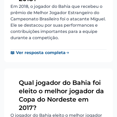
Em 2018, o jogador do Bahia que recebeu o
prêmio de Melhor Jogador Estrangeiro do
Campeonato Brasileiro foi o atacante Miguel.
Ele se destacou por suas performances e
contribuições importantes para a equipe
durante a competição.
📖 Ver resposta completa
Qual jogador do Bahia foi
eleito o melhor jogador da
4
Copa do Nordeste em
2017?
O jogador do Bahia eleito o melhor jogador