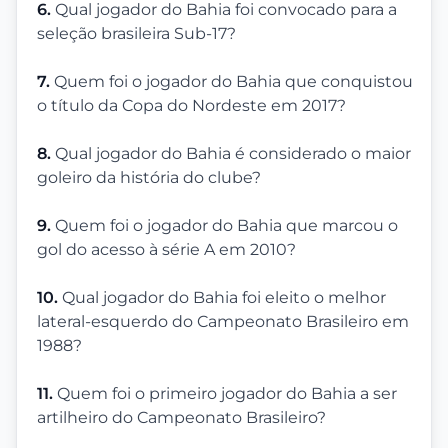
6.
Qual jogador do Bahia foi convocado para a
seleção brasileira Sub-17?
7.
Quem foi o jogador do Bahia que conquistou
o título da Copa do Nordeste em 2017?
8.
Qual jogador do Bahia é considerado o maior
goleiro da história do clube?
9.
Quem foi o jogador do Bahia que marcou o
gol do acesso à série A em 2010?
10.
Qual jogador do Bahia foi eleito o melhor
lateral-esquerdo do Campeonato Brasileiro em
1988?
11.
Quem foi o primeiro jogador do Bahia a ser
artilheiro do Campeonato Brasileiro?