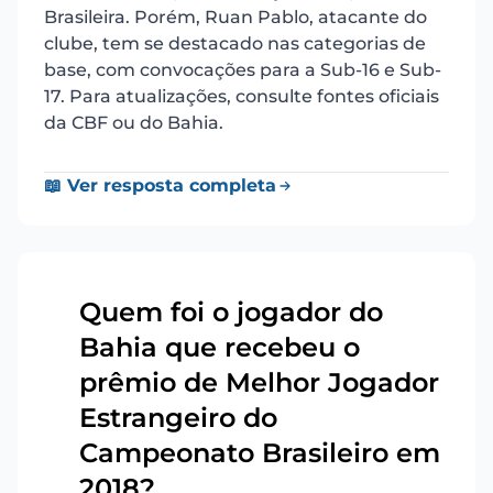
Brasileira. Porém, Ruan Pablo, atacante do
clube, tem se destacado nas categorias de
base, com convocações para a Sub-16 e Sub-
17. Para atualizações, consulte fontes oficiais
da CBF ou do Bahia.
📖 Ver resposta completa
Quem foi o jogador do
Bahia que recebeu o
prêmio de Melhor Jogador
3
Estrangeiro do
Campeonato Brasileiro em
2018?