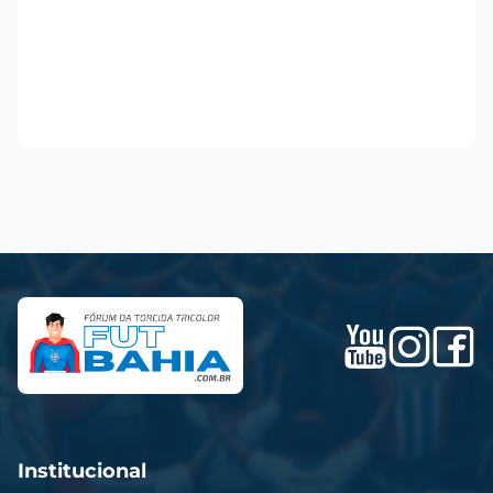
Institucional