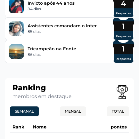
4
Invicto após 44 anos
84 dias
Respostas
1
Assistentes comandam o Inter
85 dias
Respostas
1
Tricampeão na Fonte
86 dias
Respostas
Ranking
membros em destaque
SEMANAL
MENSAL
TOTAL
Rank
Nome
pontos