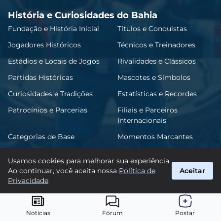
História e Curiosidades do Bahia
Fundação e História Inicial
Títulos e Conquistas
Jogadores Históricos
Técnicos e Treinadores
Estádios e Locais de Jogos
Rivalidades e Clássicos
Partidas Históricas
Mascotes e Símbolos
Curiosidades e Tradições
Estatísticas e Recordes
Patrocínios e Parcerias
Filiais e Parceiros
Internacionais
Categorias de Base
Momentos Marcantes
Hino e Cantos da Torcida
Uniformes e Cores do
Usamos cookies para melhorar sua experiência.
Clube
Ao continuar, você aceita nossa
Política de
Aceitar
Polêmicas e Controvérsias
Contribuições para o
Privacidade
.
Futebol Brasileiro
Ações Sociais e
Torcedores Famosos
Notícias
Fórum
Postar
Comunitárias