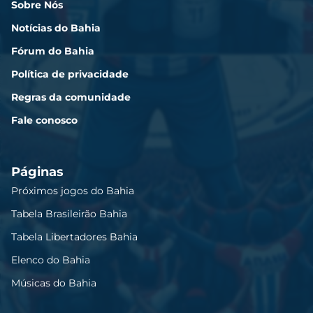
Sobre Nós
Notícias do Bahia
Fórum do Bahia
Política de privacidade
Regras da comunidade
Fale conosco
Páginas
Próximos jogos do Bahia
Tabela Brasileirão Bahia
Tabela Libertadores Bahia
Elenco do Bahia
Músicas do Bahia