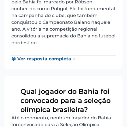
pelo Bahia foi marcado por Róbson,
conhecido como Robgol. Ele foi fundamental
na campanha do clube, que também
conquistou o Campeonato Baiano naquele
ano. A vitória na competição regional
consolidou a supremacia do Bahia no futebol
nordestino.
📖 Ver resposta completa
Qual jogador do Bahia foi
convocado para a seleção
2
olímpica brasileira?
Até o momento, nenhum jogador do Bahia
foi convocado para a Seleção Olímpica