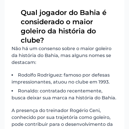
Qual jogador do Bahia é
considerado o maior
8
goleiro da história do
clube?
Não há um consenso sobre o maior goleiro
da história do Bahia, mas alguns nomes se
destacam:
Rodolfo Rodríguez: famoso por defesas
impressionantes, atuou no clube em 1993.
Ronaldo: contratado recentemente,
busca deixar sua marca na história do Bahia.
A presença do treinador Rogério Ceni,
conhecido por sua trajetória como goleiro,
pode contribuir para o desenvolvimento da