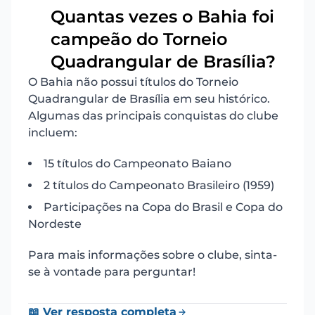
Quantas vezes o Bahia foi
campeão do Torneio
4
Quadrangular de Brasília?
O Bahia não possui títulos do Torneio
Quadrangular de Brasília em seu histórico.
Algumas das principais conquistas do clube
incluem:
15 títulos do Campeonato Baiano
2 títulos do Campeonato Brasileiro (1959)
Participações na Copa do Brasil e Copa do
Nordeste
Para mais informações sobre o clube, sinta-
se à vontade para perguntar!
📖 Ver resposta completa