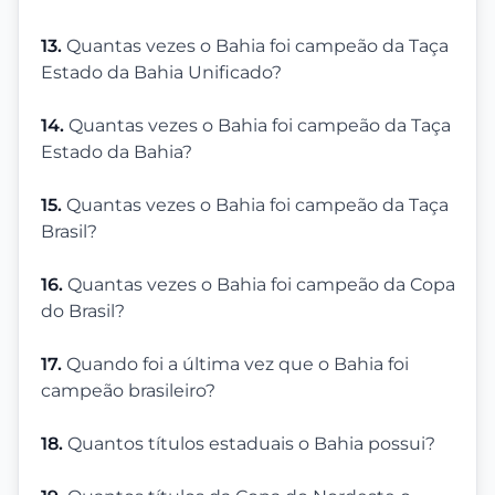
13.
Quantas vezes o Bahia foi campeão da Taça
Estado da Bahia Unificado?
14.
Quantas vezes o Bahia foi campeão da Taça
Estado da Bahia?
15.
Quantas vezes o Bahia foi campeão da Taça
Brasil?
16.
Quantas vezes o Bahia foi campeão da Copa
do Brasil?
17.
Quando foi a última vez que o Bahia foi
campeão brasileiro?
18.
Quantos títulos estaduais o Bahia possui?