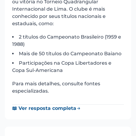
ou vitória no Torneio Quadrangular
Internacional de Lima. O clube é mais
conhecido por seus títulos nacionais e
estaduais, como:
2 títulos do Campeonato Brasileiro (1959 e
1988)
Mais de 50 títulos do Campeonato Baiano
Participações na Copa Libertadores e
Copa Sul-Americana
Para mais detalhes, consulte fontes
especializadas.
📖 Ver resposta completa