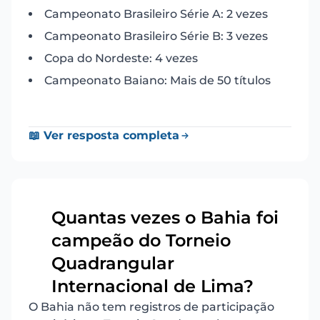
Campeonato Brasileiro Série A: 2 vezes
Campeonato Brasileiro Série B: 3 vezes
Copa do Nordeste: 4 vezes
Campeonato Baiano: Mais de 50 títulos
📖 Ver resposta completa
Quantas vezes o Bahia foi
campeão do Torneio
3
Quadrangular
Internacional de Lima?
O Bahia não tem registros de participação