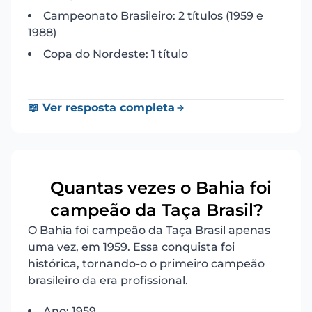
Campeonato Brasileiro: 2 títulos (1959 e
1988)
Copa do Nordeste: 1 título
📖 Ver resposta completa
Quantas vezes o Bahia foi
15
campeão da Taça Brasil?
O Bahia foi campeão da Taça Brasil apenas
uma vez, em 1959. Essa conquista foi
histórica, tornando-o o primeiro campeão
brasileiro da era profissional.
Ano: 1959