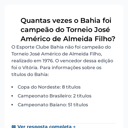
Quantas vezes o Bahia foi
campeão do Torneio José
6
Américo de Almeida Filho?
O Esporte Clube Bahia não foi campeão do
Torneio José Américo de Almeida Filho,
realizado em 1976. O vencedor dessa edição
foi o Vitória. Para informações sobre os
títulos do Bahia:
Copa do Nordeste: 8 títulos
Campeonato Brasileiro: 2 títulos
Campeonato Baiano: 51 títulos
📖 Ver resposta completa