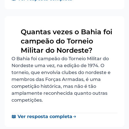
Quantas vezes o Bahia foi
campeão do Torneio
5
Militar do Nordeste?
O Bahia foi campeão do Torneio Militar do
Nordeste uma vez, na edição de 1974. O
torneio, que envolvia clubes do nordeste e
membros das Forças Armadas, é uma
competição histórica, mas não é tão
amplamente reconhecida quanto outras
competições.
📖 Ver resposta completa