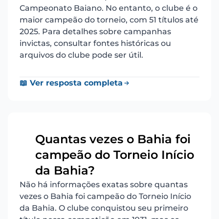
Campeonato Baiano. No entanto, o clube é o
maior campeão do torneio, com 51 títulos até
2025. Para detalhes sobre campanhas
invictas, consultar fontes históricas ou
arquivos do clube pode ser útil.
📖 Ver resposta completa
Quantas vezes o Bahia foi
campeão do Torneio Início
12
da Bahia?
Não há informações exatas sobre quantas
vezes o Bahia foi campeão do Torneio Início
da Bahia. O clube conquistou seu primeiro