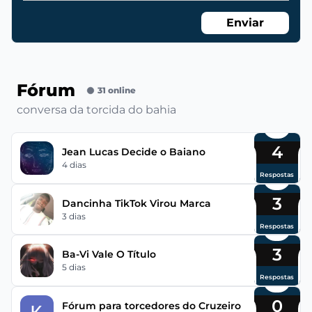
Enviar
Fórum
31 online
conversa da torcida do bahia
4
Jean Lucas Decide o Baiano
4 dias
Respostas
3
Dancinha TikTok Virou Marca
3 dias
Respostas
3
Ba-Vi Vale O Título
5 dias
Respostas
0
Fórum para torcedores do Cruzeiro