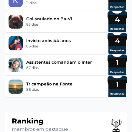
11 dias
Respostas
4
Gol anulado no Ba-Vi
85 dias
Respostas
4
Invicto após 44 anos
86 dias
Respostas
1
Assistentes comandam o Inter
87 dias
Respostas
1
Tricampeão na Fonte
88 dias
Respostas
Ranking
membros em destaque