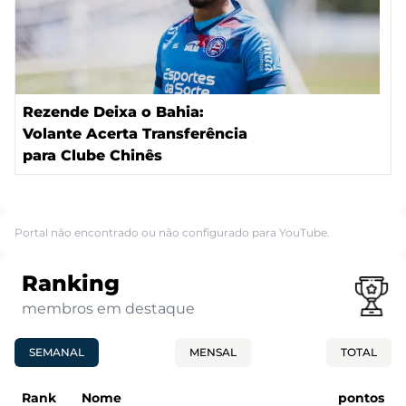
Rezende Deixa o Bahia:
Volante Acerta Transferência
para Clube Chinês
Portal não encontrado ou não configurado para YouTube.
Ranking
membros em destaque
SEMANAL
MENSAL
TOTAL
Rank
Nome
pontos