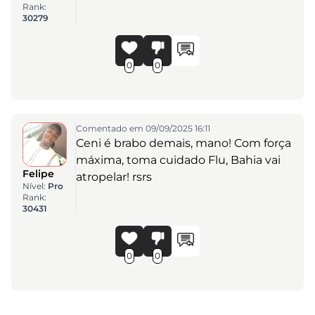
Rank:
30279
0
0
Comentado em 09/09/2025 16:11
Ceni é brabo demais, mano! Com força
máxima, toma cuidado Flu, Bahia vai
Felipe
atropelar! rsrs
Nível:
Pro
Rank:
30431
0
0