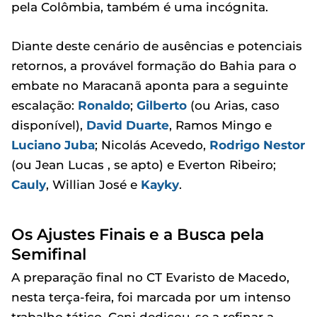
pela Colômbia, também é uma incógnita.
Diante deste cenário de ausências e potenciais
retornos, a provável formação do Bahia para o
embate no Maracanã aponta para a seguinte
escalação:
Ronaldo
;
Gilberto
(ou Arias, caso
disponível),
David Duarte
, Ramos Mingo e
Luciano Juba
; Nicolás Acevedo,
Rodrigo Nestor
(ou Jean Lucas , se apto) e Everton Ribeiro;
Cauly
, Willian José e
Kayky
.
Os Ajustes Finais e a Busca pela
Semifinal
A preparação final no CT Evaristo de Macedo,
nesta terça-feira, foi marcada por um intenso
trabalho tático. Ceni dedicou-se a refinar a