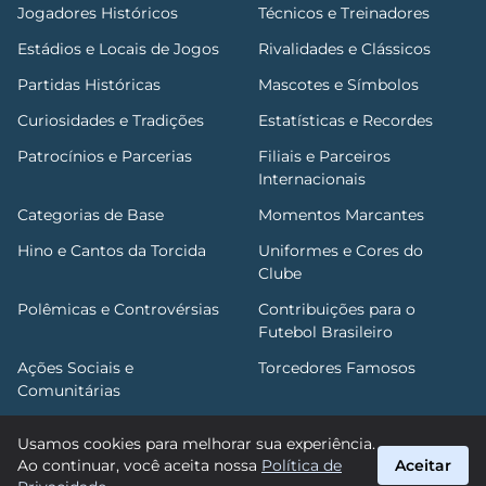
Jogadores Históricos
Técnicos e Treinadores
Estádios e Locais de Jogos
Rivalidades e Clássicos
Partidas Históricas
Mascotes e Símbolos
Curiosidades e Tradições
Estatísticas e Recordes
Patrocínios e Parcerias
Filiais e Parceiros
Internacionais
Categorias de Base
Momentos Marcantes
Hino e Cantos da Torcida
Uniformes e Cores do
Clube
Polêmicas e Controvérsias
Contribuições para o
Futebol Brasileiro
Ações Sociais e
Torcedores Famosos
Comunitárias
Usamos cookies para melhorar sua experiência.
Ao continuar, você aceita nossa
Política de
Aceitar
FutBahia