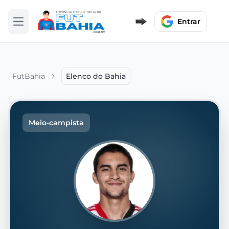
Entrar
Abrir menu
FutBahia
Elenco do Bahia
Meio-campista