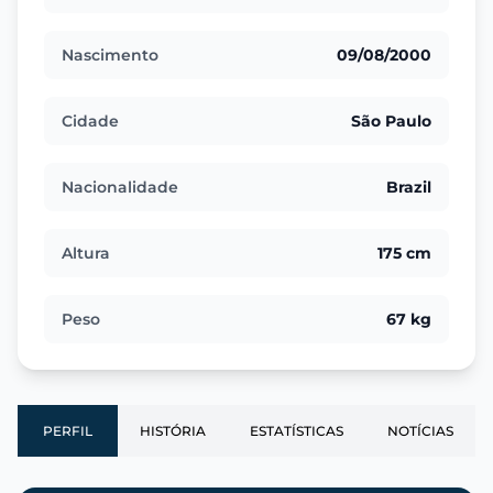
Nascimento
09/08/2000
Cidade
São Paulo
Nacionalidade
Brazil
Altura
175 cm
Peso
67 kg
PERFIL
HISTÓRIA
ESTATÍSTICAS
NOTÍCIAS