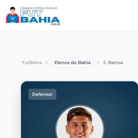
FutBahia
Elenco do Bahia
S. Ramos
Defensor