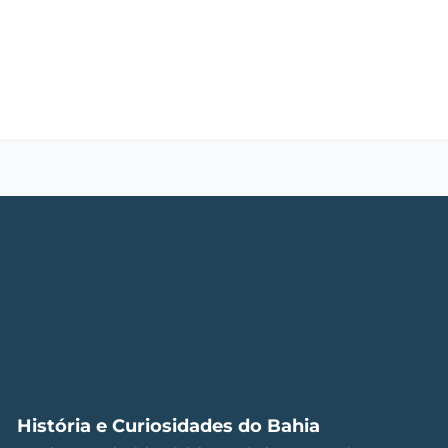
História e Curiosidades do Bahia