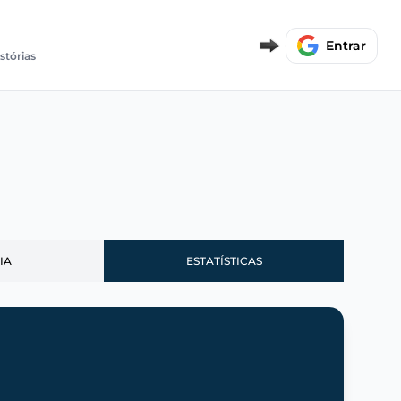
Entrar
stórias
IA
ESTATÍSTICAS