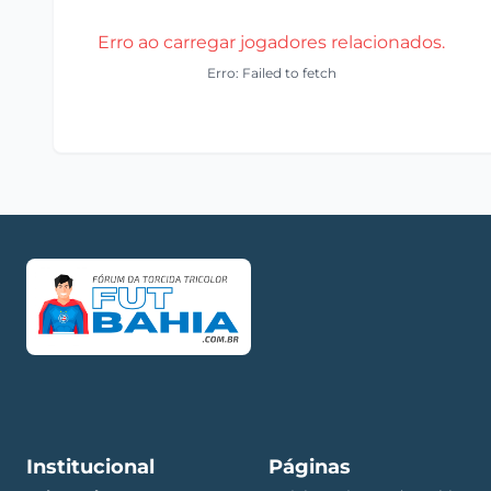
Erro ao carregar jogadores relacionados.
Erro: Failed to fetch
Institucional
Páginas