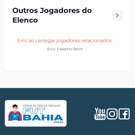
Outros Jogadores do
Elenco
Erro ao carregar jogadores relacionados.
Erro: Failed to fetch