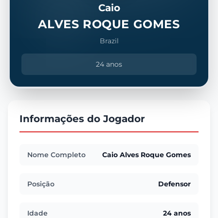
Caio
ALVES ROQUE GOMES
Brazil
24 anos
Informações do Jogador
Nome Completo
Caio Alves Roque Gomes
Posição
Defensor
Idade
24 anos