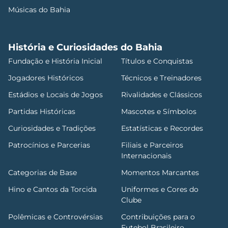
Músicas do Bahia
História e Curiosidades do Bahia
Fundação e História Inicial
Títulos e Conquistas
Jogadores Históricos
Técnicos e Treinadores
Estádios e Locais de Jogos
Rivalidades e Clássicos
Partidas Históricas
Mascotes e Símbolos
Curiosidades e Tradições
Estatísticas e Recordes
Patrocínios e Parcerias
Filiais e Parceiros
Internacionais
Categorias de Base
Momentos Marcantes
Hino e Cantos da Torcida
Uniformes e Cores do
Clube
Polêmicas e Controvérsias
Contribuições para o
Futebol Brasileiro