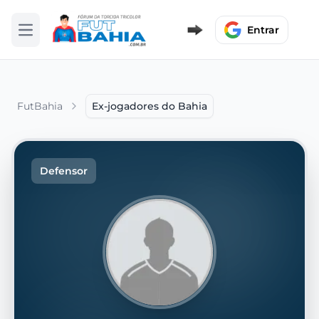
Entrar
Abrir menu
FutBahia
Ex-jogadores do Bahia
Defensor