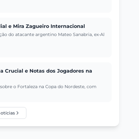
al e Mira Zagueiro Internacional
ação do atacante argentino Mateo Sanabria, ex-Al
ia Crucial e Notas dos Jogadores na
 sobre o Fortaleza na Copa do Nordeste, com
otícias