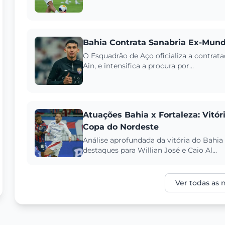
Bahia Contrata Sanabria Ex-Mundi
O Esquadrão de Aço oficializa a contrat
Ain, e intensifica a procura por...
Atuações Bahia x Fortaleza: Vitór
Copa do Nordeste
Análise aprofundada da vitória do Bahia
destaques para Willian José e Caio Al...
Ver todas as n