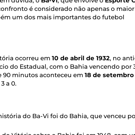
 sem dúvida, o
Ba-Vi
, que envolve o
Esporte 
 confronto é considerado não apenas o maior
mbém um dos mais importantes do futebol
itória ocorreu em
10 de abril de 1932
, no ant
cio do Estadual, com o Bahia vencendo por 3
de 90 minutos aconteceu em
18 de setembro
3 a 0.
istória do Ba-Vi foi do Bahia, que venceu po