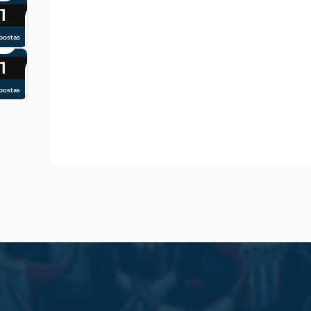
1
postas
1
postas