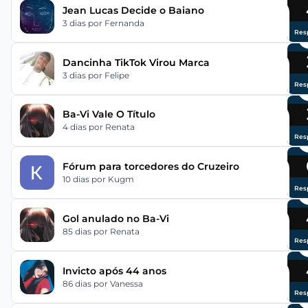
Jean Lucas Decide o Baiano
3 dias
por Fernanda
Res
Dancinha TikTok Virou Marca
3 dias
por Felipe
Res
Ba-Vi Vale O Título
4 dias
por Renata
Res
Fórum para torcedores do Cruzeiro
10 dias
por Kugm
Res
Gol anulado no Ba-Vi
85 dias
por Renata
Res
Invicto após 44 anos
86 dias
por Vanessa
Res