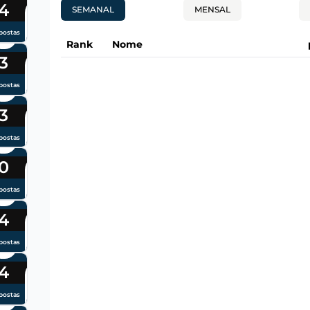
4
SEMANAL
MENSAL
postas
Rank
Nome
3
postas
3
postas
0
postas
4
postas
4
postas