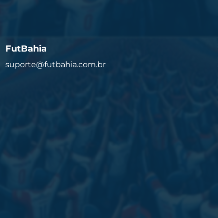
FutBahia
suporte@futbahia.com.br