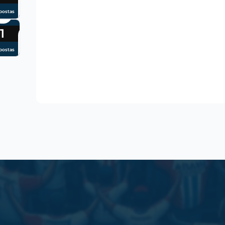
postas
1
postas