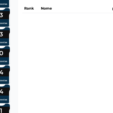
postas
Rank
Nome
3
postas
3
postas
0
postas
4
postas
4
postas
1