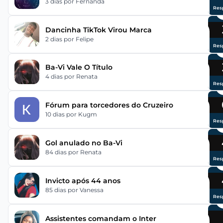
3 dias
por Fernanda
Res
Dancinha TikTok Virou Marca
2 dias
por Felipe
Res
Ba-Vi Vale O Título
4 dias
por Renata
Res
Fórum para torcedores do Cruzeiro
10 dias
por Kugm
Res
Gol anulado no Ba-Vi
84 dias
por Renata
Res
Invicto após 44 anos
85 dias
por Vanessa
Res
Assistentes comandam o Inter