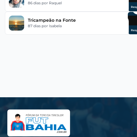
86 dias
por Raquel
Res
Tricampeão na Fonte
87 dias
por Isabela
Res