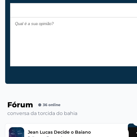
Fórum
36 online
conversa da torcida do bahia
Jean Lucas Decide o Baiano