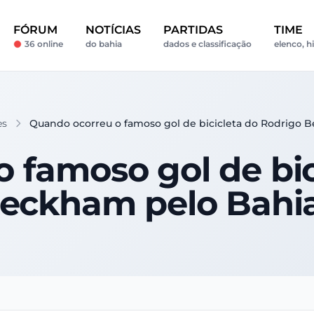
FÓRUM
NOTÍCIAS
PARTIDAS
TIME
36 online
do bahia
dados e classificação
elenco, h
es
Quando ocorreu o famoso gol de bicicleta do Rodrigo 
 famoso gol de bic
eckham pelo Bahi