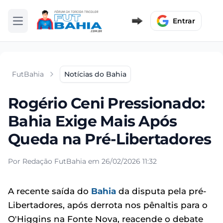
Entrar
Abrir menu
FutBahia
Notícias do Bahia
Rogério Ceni Pressionado:
Bahia Exige Mais Após
Queda na Pré-Libertadores
Por Redação FutBahia em 26/02/2026 11:32
A recente saída do
Bahia
da disputa pela pré-
Libertadores, após derrota nos pênaltis para o
O'Higgins na Fonte Nova, reacende o debate