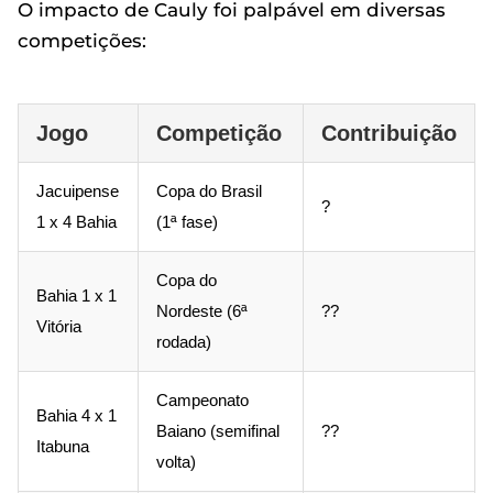
O impacto de Cauly foi palpável em diversas
competições:
Jogo
Competição
Contribuição
Jacuipense
Copa do Brasil
?
1 x 4 Bahia
(1ª fase)
Copa do
Bahia 1 x 1
Nordeste (6ª
??
Vitória
rodada)
Campeonato
Bahia 4 x 1
Baiano (semifinal
??
Itabuna
volta)