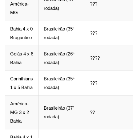
América-
???
rodada)
MG
Bahia 4 x 0
Brasileirão (35ª
???
Bragantino
rodada)
Goiás 4 x 6
Brasileirão (26ª
????
Bahia
rodada)
Corinthians
Brasileirão (35ª
???
1 x 5 Bahia
rodada)
América-
Brasileirão (37ª
MG 3 x 2
??
rodada)
Bahia
Bahia 4 x 1