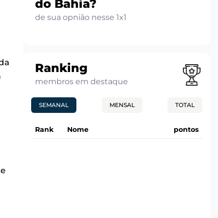
do Bahia?
de sua opnião nesse 1x1
ida
Ranking
m
membros em destaque
SEMANAL
MENSAL
TOTAL
Rank
Nome
pontos
te