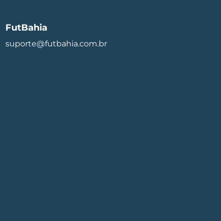
FutBahia
suporte@futbahia.com.br