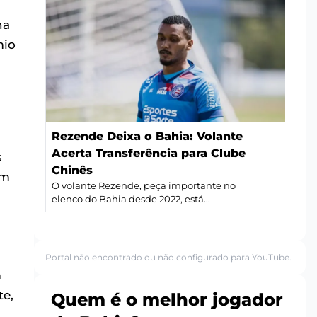
na
mio
Rezende Deixa o Bahia: Volante
Acerta Transferência para Clube
s
Chinês
um
O volante Rezende, peça importante no
elenco do Bahia desde 2022, está...
Portal não encontrado ou não configurado para YouTube.
m
te,
Quem é o melhor jogador