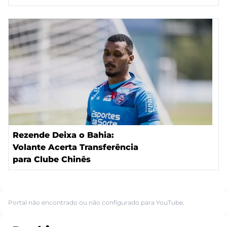
Rezende Deixa o Bahia:
Volante Acerta Transferência
para Clube Chinês
Portal não encontrado ou não configurado para YouTube.