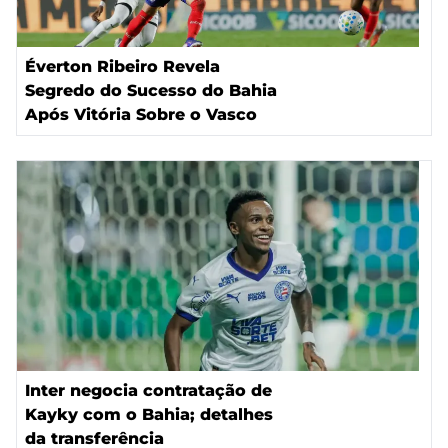
Éverton Ribeiro Revela
Segredo do Sucesso do Bahia
Após Vitória Sobre o Vasco
Inter negocia contratação de
Kayky com o Bahia; detalhes
da transferência