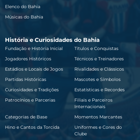
Elenco do Bahia
Músicas do Bahia
História e Curiosidades do Bahia
Fundação e História Inicial
Títulos e Conquistas
Jogadores Históricos
Técnicos e Treinadores
Estádios e Locais de Jogos
Rivalidades e Clássicos
Partidas Históricas
Mascotes e Símbolos
Curiosidades e Tradições
Estatísticas e Recordes
Patrocínios e Parcerias
Filiais e Parceiros
Internacionais
Categorias de Base
Momentos Marcantes
Hino e Cantos da Torcida
Uniformes e Cores do
Clube