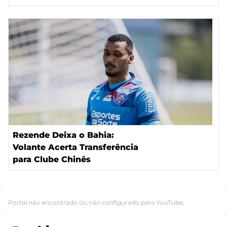
Rezende Deixa o Bahia:
Volante Acerta Transferência
para Clube Chinês
Portal não encontrado ou não configurado para YouTube.