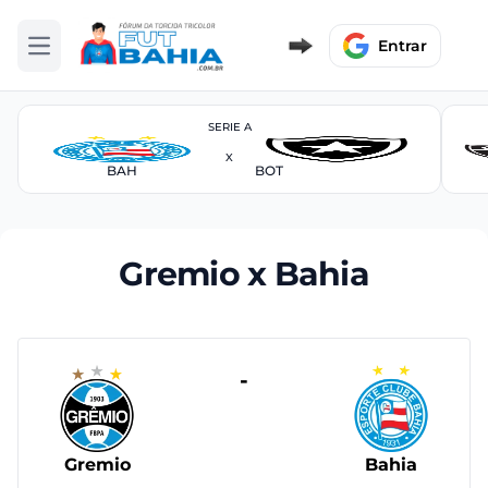
Entrar
Abrir menu
SERIE A
X
BAH
BOT
Gremio x Bahia
-
Gremio
Bahia