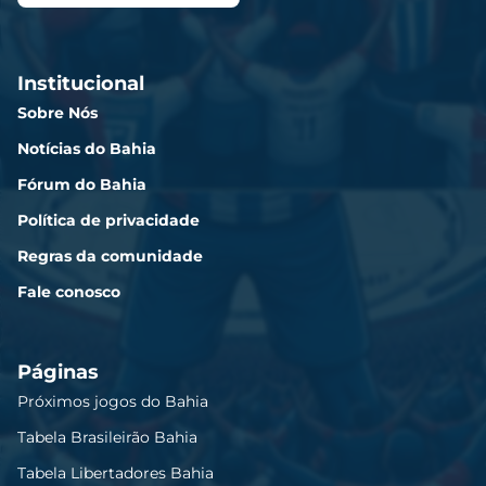
Institucional
Sobre Nós
Notícias do Bahia
Fórum do Bahia
Política de privacidade
Regras da comunidade
Fale conosco
Páginas
Próximos jogos do Bahia
Tabela Brasileirão Bahia
Tabela Libertadores Bahia