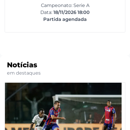
Campeonato: Serie A
Data:
18/11/2026 18:00
Partida agendada
Notícias
em destaques