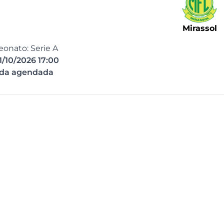
Mirassol
onato: Serie A
1/10/2026 17:00
ida agendada