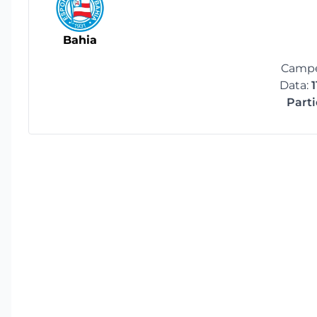
Bahia
Campe
Data:
1
Part