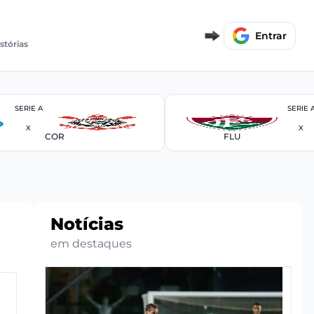
Entrar
istórias
SERIE A
SERIE 
X
X
COR
FLU
Notícias
em destaques