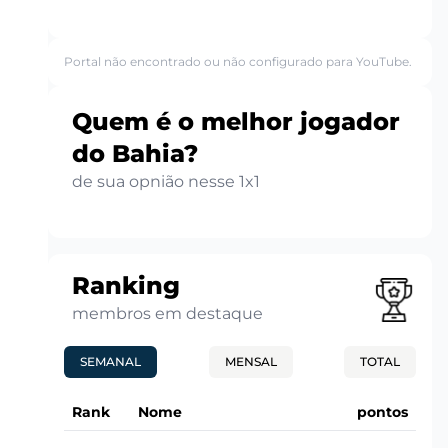
Portal não encontrado ou não configurado para YouTube.
Quem é o melhor jogador
do Bahia?
de sua opnião nesse 1x1
Ranking
membros em destaque
SEMANAL
MENSAL
TOTAL
Rank
Nome
pontos