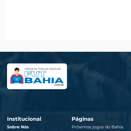
Institucional
Páginas
Sobre Nós
Próximos jogos do Bahia