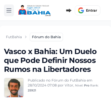
Entrar
Abrir menu
FutBahia
Fórum do Bahia
Vasco x Bahia: Um Duelo
que Pode Definir Nossos
Rumos na Libertadores
Publicado no Fórum do FutBahia em
28/10/2024 07:08
por Vitor,
Nível:
Pro
Rank:
25921