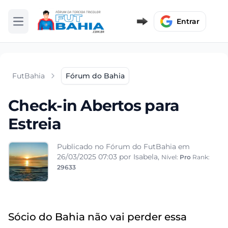
Entrar
Abrir menu
FutBahia
Fórum do Bahia
Check-in Abertos para
Estreia
Publicado no Fórum do FutBahia em
26/03/2025 07:03
por Isabela,
Nível:
Pro
Rank:
29633
Sócio do Bahia não vai perder essa