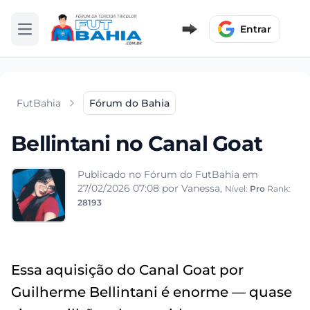
Entrar
Abrir menu
FutBahia
Fórum do Bahia
Bellintani no Canal Goat
Publicado no Fórum do FutBahia em
27/02/2026 07:08
por Vanessa,
Nível:
Pro
Rank:
28193
Essa aquisição do Canal Goat por
Guilherme Bellintani é enorme — quase