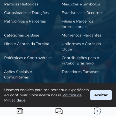
Partidas Históricas
Mascotes e Símbolos
Curiosidades e Tradições
Estatísticas e Recordes
Patrocínios e Parcerias
Filiais e Parceiros
Internacionais
Categorias de Base
Momentos Marcantes
Hino e Cantos da Torcida
Uniformes e Cores do
Clube
Polêmicas e Controvérsias
Contribuições para o
Futebol Brasileiro
Ações Sociais e
Torcedores Famosos
Comunitárias
Usamos cookies para melhorar sua experiência.
Ao continuar, você aceita nossa
Política de
Aceitar
FutBahia
Privacidade
.
suporte@futbahia.com.br
© 2026 FutBahia. Todos os direitos reservados.