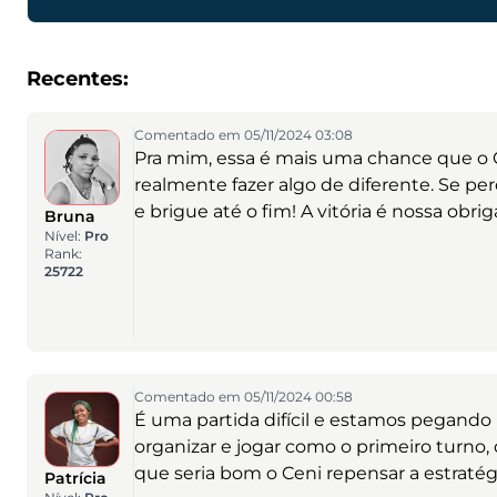
Recentes:
Comentado em 05/11/2024 03:08
Pra mim, essa é mais uma chance que o 
realmente fazer algo de diferente. Se pe
e brigue até o fim! A vitória é nossa obrig
Bruna
Nível:
Pro
Rank:
25722
Comentado em 05/11/2024 00:58
É uma partida difícil e estamos pegando
organizar e jogar como o primeiro turno,
que seria bom o Ceni repensar a estratég
Patrícia