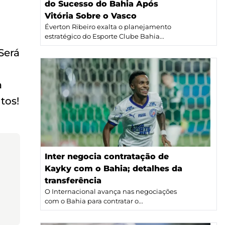
do Sucesso do Bahia Após
Vitória Sobre o Vasco
Éverton Ribeiro exalta o planejamento
estratégico do Esporte Clube Bahia...
Será
a
tos!
Inter negocia contratação de
Kayky com o Bahia; detalhes da
transferência
O Internacional avança nas negociações
com o Bahia para contratar o...