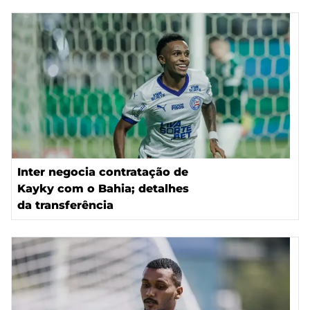
Inter negocia contratação de
Kayky com o Bahia; detalhes
da transferência