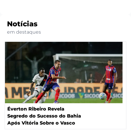
Notícias
em destaques
Éverton Ribeiro Revela
Segredo do Sucesso do Bahia
Após Vitória Sobre o Vasco