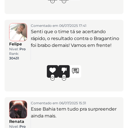
Comentado em 06/07/2025 17:41
Senti que o time tá se acertando
rápido, o resultado contra o Bragantino
Felipe
foi brabo demais! Vamos em frente!
Nível:
Pro
Rank:
30431
0
0
Comentado em 06/07/2025 15:31
Esse Bahia tem tudo pra surpreender
ainda mais.
Renata
Nível:
Pro