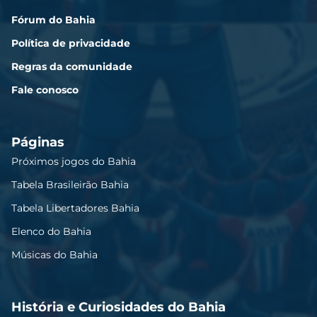
Fórum do Bahia
Política de privacidade
Regras da comunidade
Fale conosco
Páginas
Próximos jogos do Bahia
Tabela Brasileirão Bahia
Tabela Libertadores Bahia
Elenco do Bahia
Músicas do Bahia
História e Curiosidades do Bahia