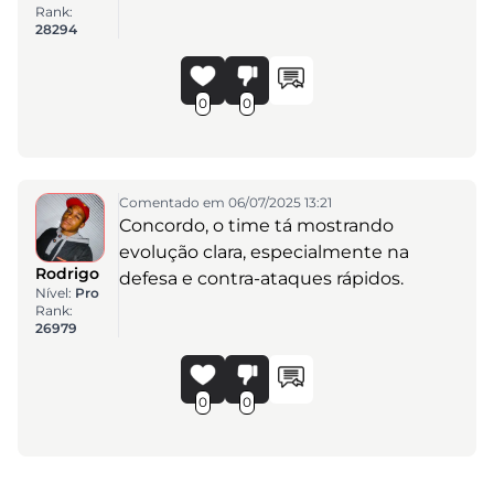
Rank:
28294
0
0
Comentado em 06/07/2025 13:21
Concordo, o time tá mostrando
evolução clara, especialmente na
Rodrigo
defesa e contra-ataques rápidos.
Nível:
Pro
Rank:
26979
0
0