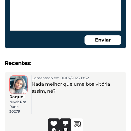
Enviar
Recentes:
Comentado em 06/07/2025 19:52
Nada melhor que uma boa vitória
assim, né?
Raquel
Nível:
Pro
Rank:
30279
0
0