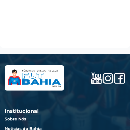
Institucional
Sobre Nós
Notícias do Bahia