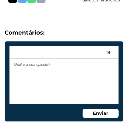
denunciar este tópico
Comentários:
Enviar