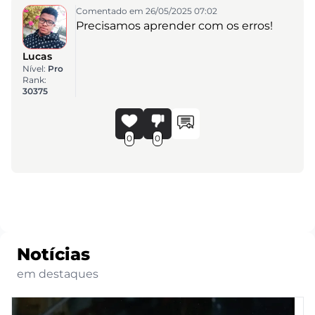
Comentado em 26/05/2025 07:02
Precisamos aprender com os erros!
Lucas
Nível:
Pro
Rank:
30375
0
0
Notícias
em destaques