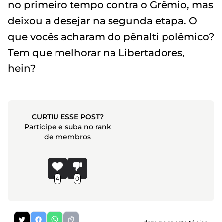
no primeiro tempo contra o Grêmio, mas
deixou a desejar na segunda etapa. O
que vocês acharam do pênalti polêmico?
Tem que melhorar na Libertadores,
hein?
CURTIU ESSE POST?
Participe e suba no rank
de membros
4
0