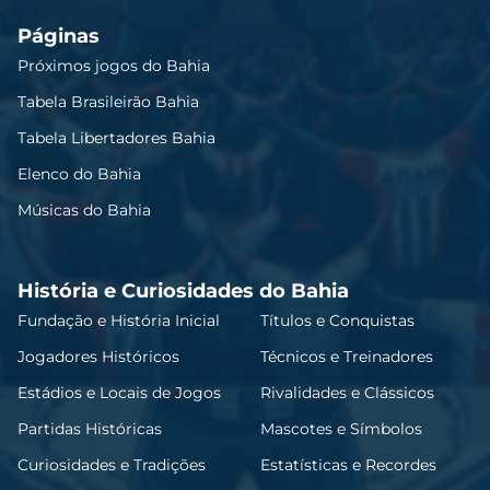
Páginas
Próximos jogos do Bahia
Tabela Brasileirão Bahia
Tabela Libertadores Bahia
Elenco do Bahia
Músicas do Bahia
História e Curiosidades do Bahia
Fundação e História Inicial
Títulos e Conquistas
Jogadores Históricos
Técnicos e Treinadores
Estádios e Locais de Jogos
Rivalidades e Clássicos
Partidas Históricas
Mascotes e Símbolos
Curiosidades e Tradições
Estatísticas e Recordes