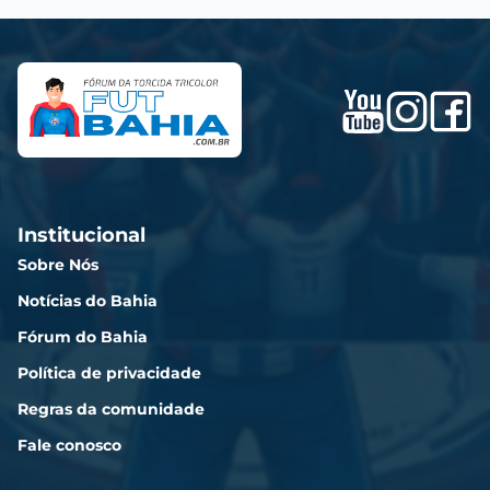
Institucional
Sobre Nós
Notícias do Bahia
Fórum do Bahia
Política de privacidade
Regras da comunidade
Fale conosco