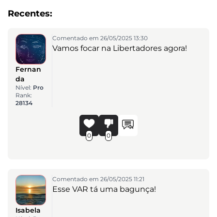
Recentes:
Comentado em 26/05/2025 13:30
Vamos focar na Libertadores agora!
Fernan
da
Nível:
Pro
Rank:
28134
0
0
Comentado em 26/05/2025 11:21
Esse VAR tá uma bagunça!
Isabela