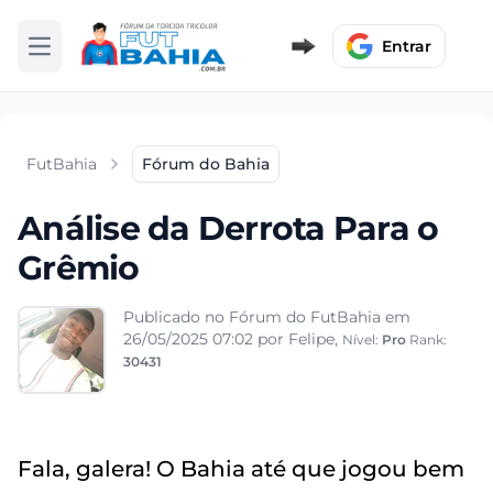
Entrar
Abrir menu
FutBahia
Fórum do Bahia
Análise da Derrota Para o
Grêmio
Publicado no Fórum do FutBahia em
26/05/2025 07:02
por Felipe,
Nível:
Pro
Rank:
30431
Fala, galera! O Bahia até que jogou bem